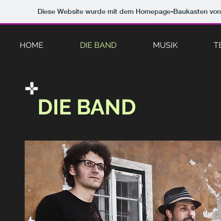
Diese Website wurde mit dem Homepage-Baukasten vo
HOME
DIE BAND
MUSIK
T
DIE BAND